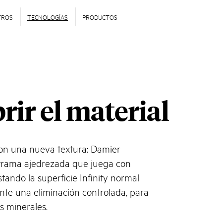
TROS
TECNOLOGÍAS
PRODUCTOS
rir el material
on una nueva textura: Damier
trama ajedrezada que juega con
astando la superficie Infinity normal
nte una eliminación controlada, para
os minerales.