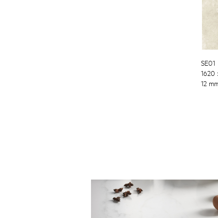
SE01
1620
12 m