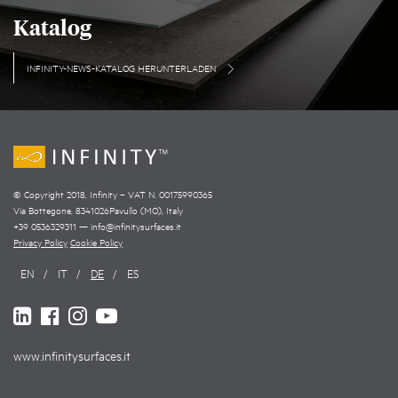
Katalog
INFINITY-NEWS-KATALOG HERUNTERLADEN
© Copyright 2018, Infinity – VAT N. 00175990365
Via Bottegone
,
8341026
Pavullo (MO)
,
Italy
+39 0536329311
—
info@infinitysurfaces.it
Privacy Policy
Cookie Policy
EN
IT
DE
ES
www.infinitysurfaces.it