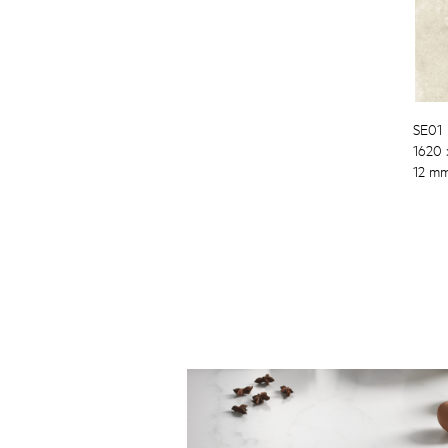
SE01
1620
12 m