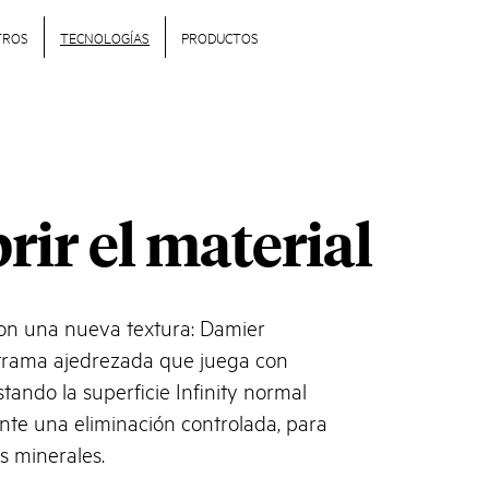
TROS
TECNOLOGÍAS
PRODUCTOS
rir el material
on una nueva textura: Damier
trama ajedrezada que juega con
astando la superficie Infinity normal
nte una eliminación controlada, para
os minerales.