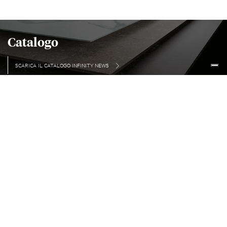
Catalogo
SCARICA IL CATALOGO INFINITY NEWS
© Copyright 2018, Infinity – VAT N. 00175990365
Via Bottegone
,
8341026
Pavullo (MO)
,
Italy
+39 0536329311
—
info@infinitysurfaces.it
Privacy Policy
Cookie Policy
EN
IT
DE
ES