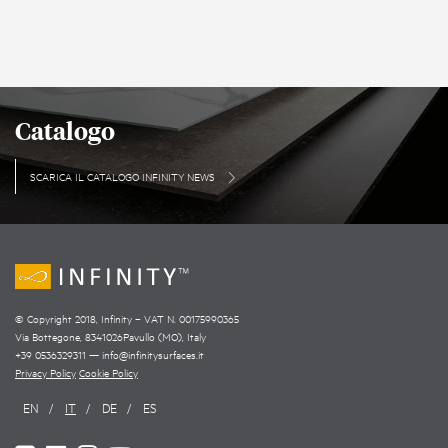
Catalogo
SCARICA IL CATALOGO INFINITY NEWS
© Copyright 2018, Infinity – VAT N. 00175990365
Via Bottegone
,
8341026
Pavullo (MO)
,
Italy
+39 0536329311
—
info@infinitysurfaces.it
Privacy Policy
Cookie Policy
EN
IT
DE
ES